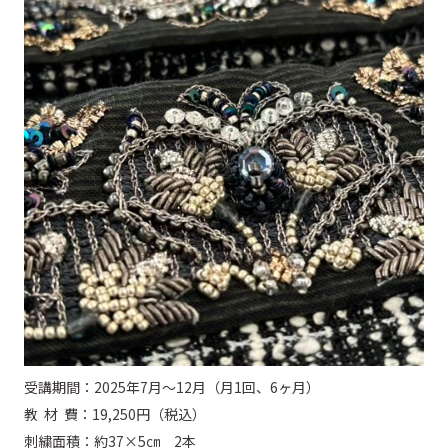
受講期間：2025年7月～12月（月1回、6ヶ月）
教 材 費：19,250円（税込）
刺繍面積：約37×5㎝ 2本