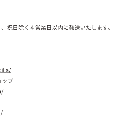
日、祝日除く４営業日以内に発送いたします。
ilia/
ョップ
m/
p/