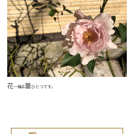
花
蕾
一輪&
ひとつです。